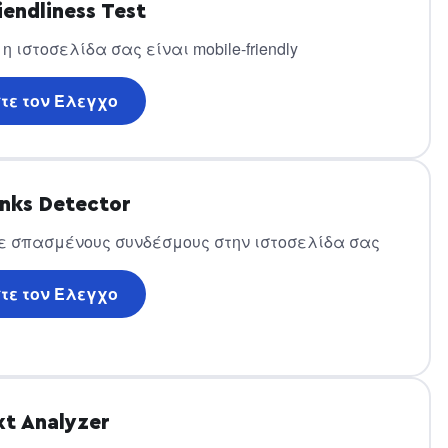
iendliness Test
η ιστοσελίδα σας είναι mobile-friendly
τε τον Έλεγχο
inks Detector
 σπασμένους συνδέσμους στην ιστοσελίδα σας
τε τον Έλεγχο
xt Analyzer