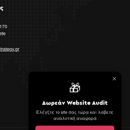
ς
 170
ete
trategy.gr
🎁
Δωρεάν Website Audit
Ελέγξτε το site σας τώρα και λάβετε
αναλυτική αναφορά