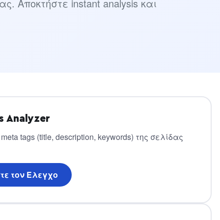
ς. Αποκτήστε instant analysis και
s Analyzer
eta tags (title, description, keywords) της σελίδας
τε τον Έλεγχο