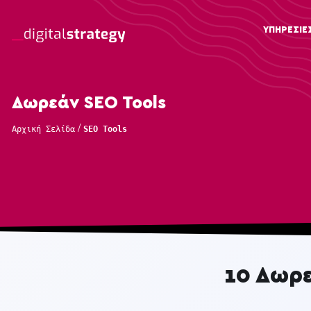
ΥΠΗΡΕΣΙΕ
Δωρεάν SEO Tools
/
Αρχική Σελίδα
SEO Tools
10 Δωρε