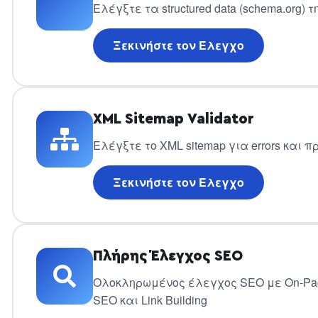
Ελέγξτε τα structured data (schema.org) 
Ξεκινήστε τον Έλεγχο
XML Sitemap Validator
Ελέγξτε το XML sitemap για errors και 
Ξεκινήστε τον Έλεγχο
Πλήρης Έλεγχος SEO
Ολοκληρωμένος έλεγχος SEO με On-Page
SEO και Link Building