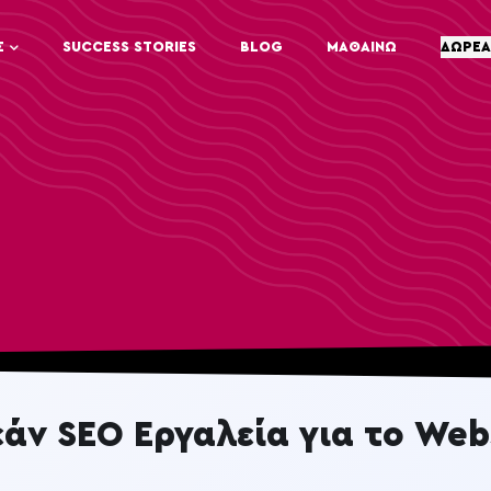
Σ
SUCCESS STORIES
BLOG
ΜΑΘΑΙΝΩ
ΔΩΡΕΑ
άν SEO Εργαλεία για το Web