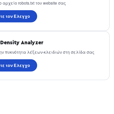
αρχείο robots.txt του website σας
τε τον Έλεγχο
Density Analyzer
ην πυκνότητα λέξεων-κλειδιών στη σελίδα σας
τε τον Έλεγχο